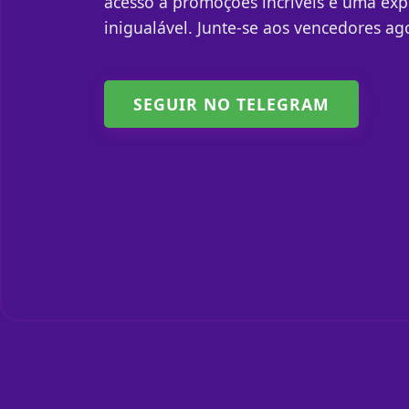
acesso a promoções incríveis e uma exp
inigualável. Junte-se aos vencedores ag
SEGUIR NO TELEGRAM