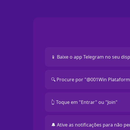
📱 Baixe o app Telegram no seu disp
🔍 Procure por "@001Win Plataforma
👆 Toque em "Entrar" ou "Join"
🔔 Ative as notificações para não p