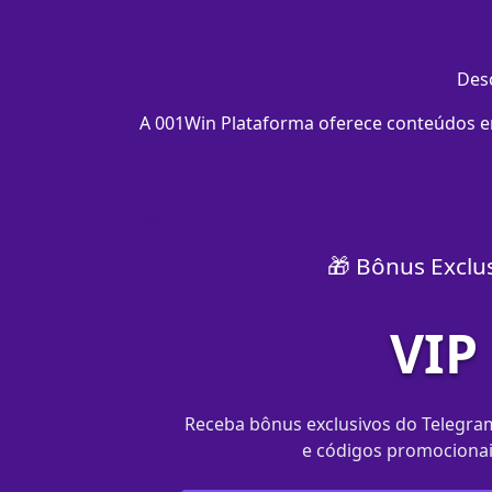
Des
A 001Win Plataforma oferece conteúdos e
🎁 Bônus Exclu
VIP
Receba bônus exclusivos do Telegra
e códigos promocionai