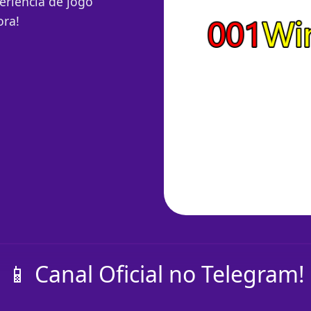
eriência de jogo
ora!
📱 Canal Oficial no Telegram!