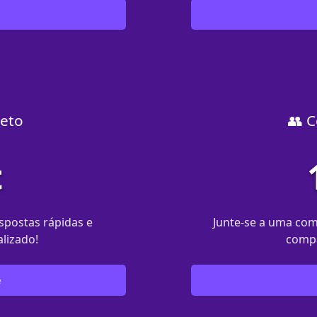
reto
👥 
t
espostas rápidas e
Junte-se a uma com
lizado!
compa
e