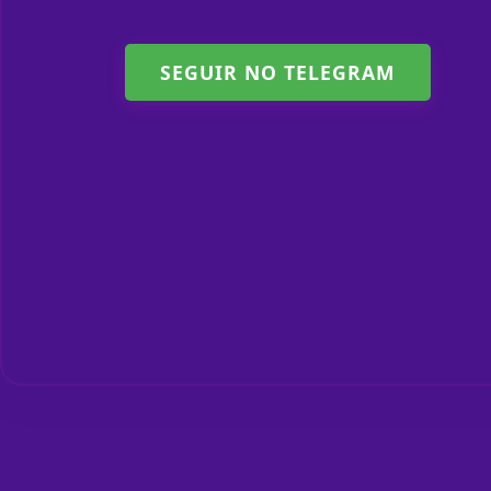
SEGUIR NO TELEGRAM