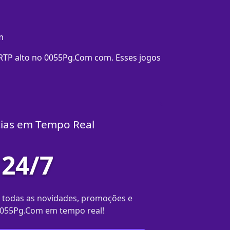
m
RTP alto no 0055Pg.Com com​. Esses jogos
cias em Tempo Real
24/7
e todas as novidades, promoções e
0055Pg.Com em tempo real!