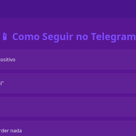
📱 Como Seguir no Telegram
ositivo
l"
erder nada