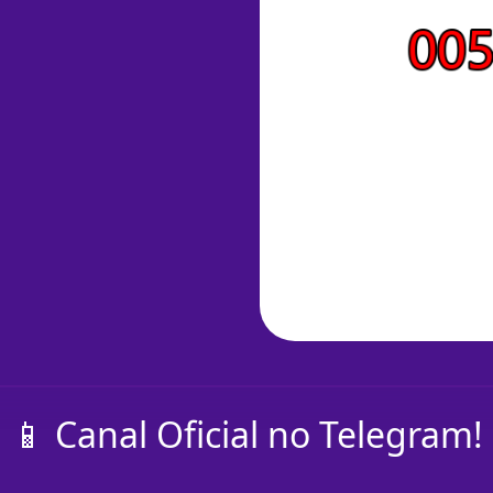
📱 Canal Oficial no Telegram!