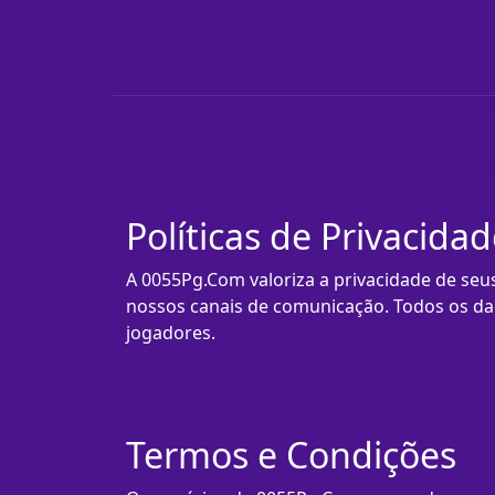
Políticas de Privacida
A 0055Pg.Com valoriza a privacidade de se
nossos canais de comunicação. Todos os dad
jogadores.
Termos e Condições