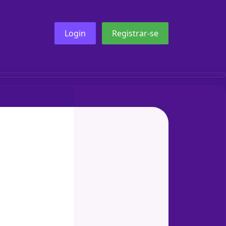
Login
Registrar-se