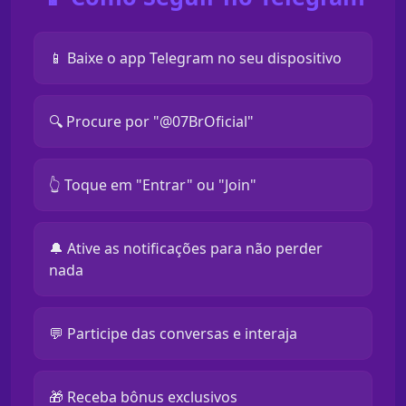
📱 Baixe o app Telegram no seu dispositivo
🔍 Procure por "@07BrOficial"
👆 Toque em "Entrar" ou "Join"
🔔 Ative as notificações para não perder
nada
💬 Participe das conversas e interaja
🎁 Receba bônus exclusivos