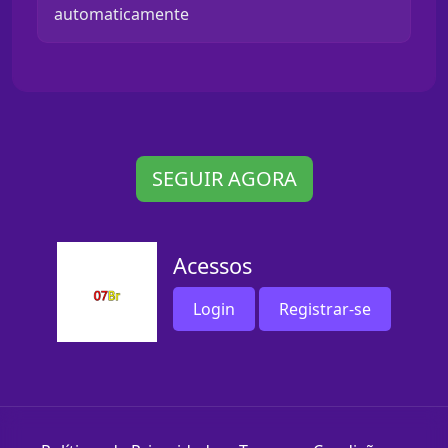
automaticamente
SEGUIR AGORA
Acessos
Login
Registrar-se