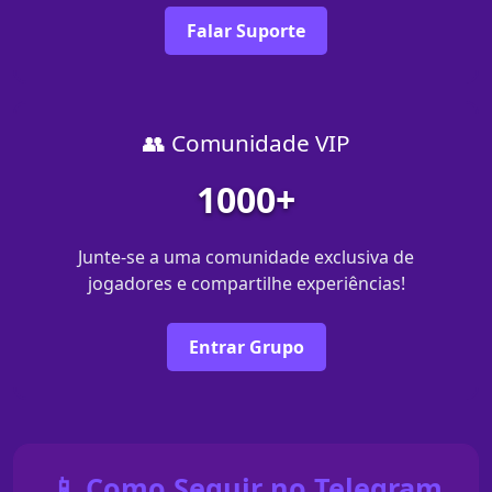
Falar Suporte
👥 Comunidade VIP
1000+
Junte-se a uma comunidade exclusiva de
jogadores e compartilhe experiências!
Entrar Grupo
📱 Como Seguir no Telegram