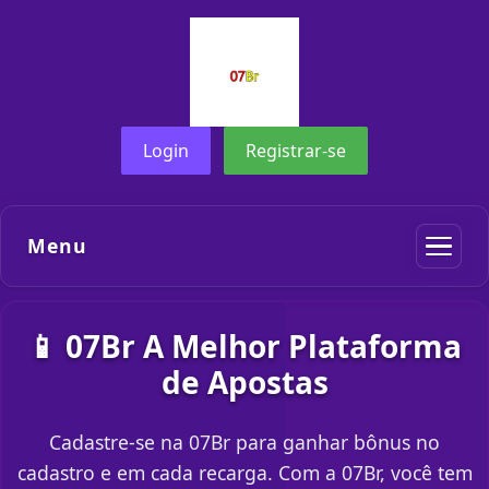
Login
Registrar-se
Menu
📱 07Br A Melhor Plataforma
de Apostas
Cadastre-se na 07Br para ganhar bônus no
cadastro e em cada recarga. Com a 07Br, você tem