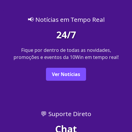
📢 Notícias em Tempo Real
24/7
Fique por dentro de todas as novidades,
promoções e eventos da 10Win em tempo real!
Ver Notícias
💬 Suporte Direto
Chat