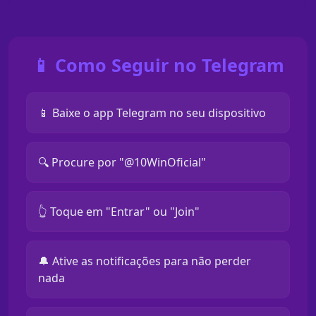
📱 Como Seguir no Telegram
📱 Baixe o app Telegram no seu dispositivo
🔍 Procure por "@10WinOficial"
👆 Toque em "Entrar" ou "Join"
🔔 Ative as notificações para não perder
nada