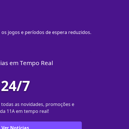
 os jogos e períodos de espera reduzidos.
cias em Tempo Real
24/7
e todas as novidades, promoções e
 da 11A em tempo real!
Ver Notícias