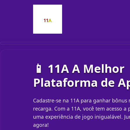
📱 11A A Melhor
Plataforma de A
Cadastre-se na 11A para ganhar bônus 
recarga. Com a 11A, você tem acesso a 
uma experiência de jogo inigualável. J
agora!