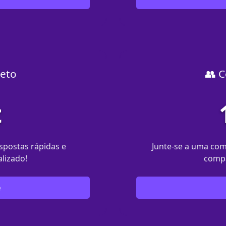
reto
👥 
t
espostas rápidas e
Junte-se a uma com
lizado!
compa
e