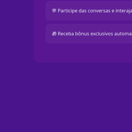
💬 Participe das conversas e interaj
🎁 Receba bônus exclusivos autom