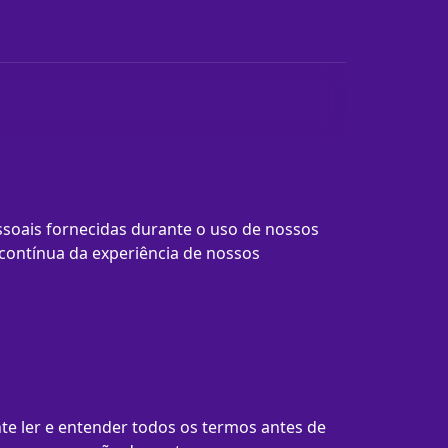
ssoais fornecidas durante o uso de nossos
 contínua da experiência de nossos
te ler e entender todos os termos antes de