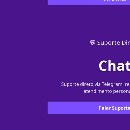
💬 Suporte Di
Cha
Suporte direto via Telegram, r
atendimento persona
Falar Suport