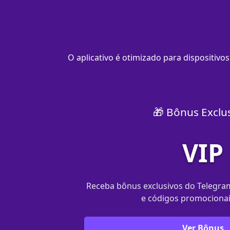
O aplicativo é otimizado para dispositiv
🎁 Bônus Exclu
VIP
Receba bônus exclusivos do Telegra
e códigos promocionai
Ver Bônus