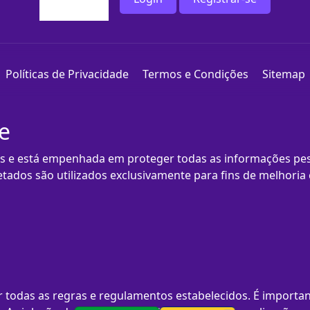
Políticas de Privacidade
Termos e Condições
Sitemap
de
ios e está empenhada em proteger todas as informações pe
tados são utilizados exclusivamente para fins de melhoria
todas as regras e regulamentos estabelecidos. É importan