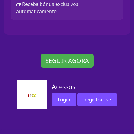
🎁 Receba bônus exclusivos
automaticamente
SEGUIR AGORA
Acessos
Login
Registrar-se