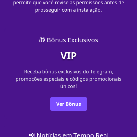
permite que você revise as permissões antes de
prosseguir com a instalação.
🎁 Bônus Exclusivos
VIP
Receba bônus exclusivos do Telegram,
promoções especiais e códigos promocionais
únicos!
Ver Bônus
📢 Notícias em Tempo Real