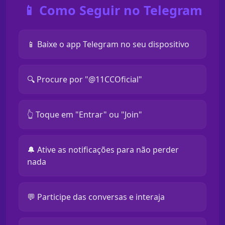
📱 Como Seguir no Telegram
📱 Baixe o app Telegram no seu dispositivo
🔍 Procure por "@11CCOficial"
👆 Toque em "Entrar" ou "Join"
🔔 Ative as notificações para não perder
nada
💬 Participe das conversas e interaja