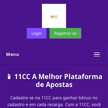
Login
Registrar-se
Menu
📱 11CC A Melhor Plataforma
de Apostas
Cadastre-se na 11CC para ganhar bônus no
cadastro e em cada recarga. Com a 11CC, você