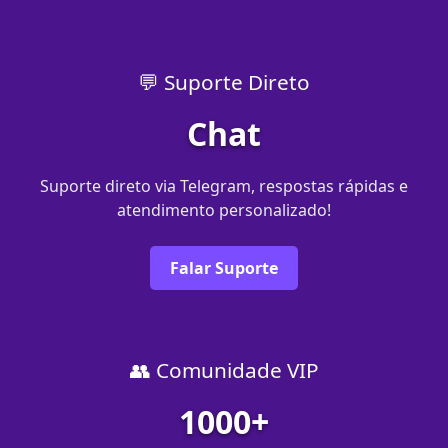
💬 Suporte Direto
Chat
Suporte direto via Telegram, respostas rápidas e
atendimento personalizado!
Falar Suporte
👥 Comunidade VIP
1000+