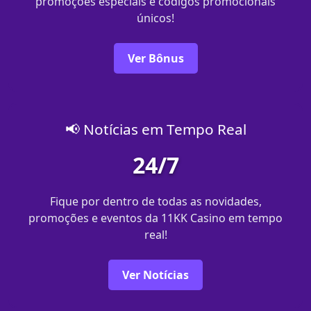
promoções especiais e códigos promocionais
únicos!
Ver Bônus
📢 Notícias em Tempo Real
24/7
Fique por dentro de todas as novidades,
promoções e eventos da 11KK Casino em tempo
real!
Ver Notícias