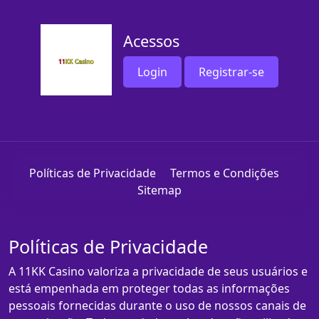
Acessos
Login
Registrar-se
Políticas de Privacidade
Termos e Condições
Sitemap
Políticas de Privacidade
A 11KK Casino valoriza a privacidade de seus usuários e
está empenhada em proteger todas as informações
pessoais fornecidas durante o uso de nossos canais de