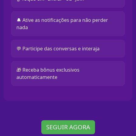
🔔 Ative as notificações para não perder
nada
💬 Participe das conversas e interaja
🎁 Receba bônus exclusivos
automaticamente
SEGUIR AGORA