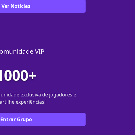
Ver Notícias
Comunidade VIP
1000+
unidade exclusiva de jogadores e
rtilhe experiências!
Entrar Grupo