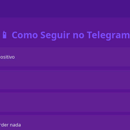
📱 Como Seguir no Telegram
ositivo
erder nada