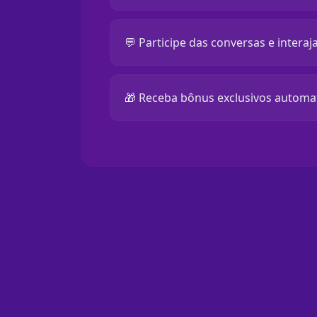
💬 Participe das conversas e interaj
🎁 Receba bônus exclusivos autom