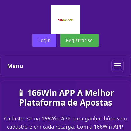
Login
Registrar-se
Menu
📱 166Win APP A Melhor
Plataforma de Apostas
Cadastre-se na 166Win APP para ganhar bônus no
cadastro e em cada recarga. Com a 166Win APP,