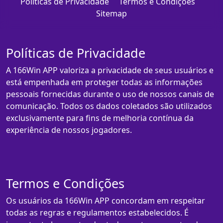
Políticas de Privacidade
Termos e Condições
Sitemap
Políticas de Privacidade
A 166Win APP valoriza a privacidade de seus usuários e
está empenhada em proteger todas as informações
pessoais fornecidas durante o uso de nossos canais de
comunicação. Todos os dados coletados são utilizados
exclusivamente para fins de melhoria contínua da
experiência de nossos jogadores.
Termos e Condições
Os usuários da 166Win APP concordam em respeitar
todas as regras e regulamentos estabelecidos. É