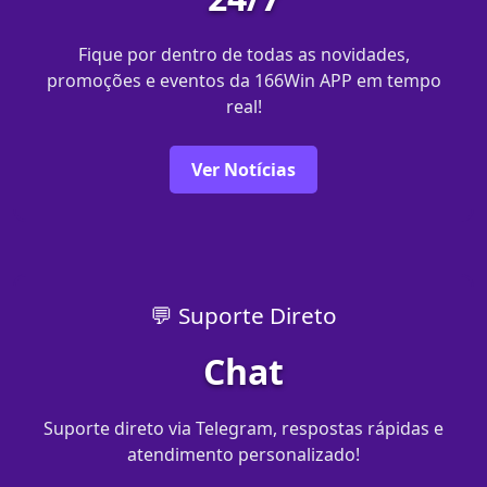
Fique por dentro de todas as novidades,
promoções e eventos da 166Win APP em tempo
real!
Ver Notícias
💬 Suporte Direto
Chat
Suporte direto via Telegram, respostas rápidas e
atendimento personalizado!