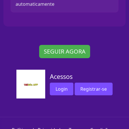
automaticamente
SEGUIR AGORA
Acessos
Login
Registrar-se