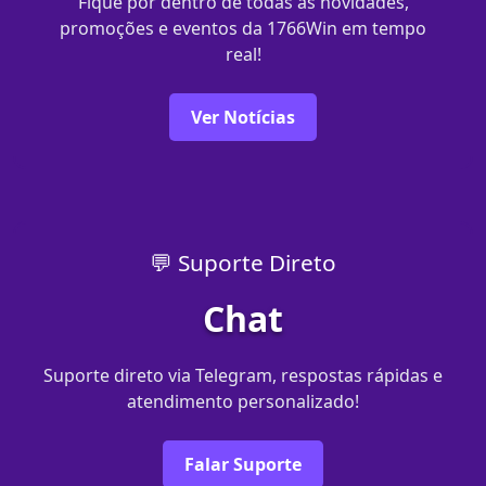
Fique por dentro de todas as novidades,
promoções e eventos da 1766Win em tempo
real!
Ver Notícias
💬 Suporte Direto
Chat
Suporte direto via Telegram, respostas rápidas e
atendimento personalizado!
Falar Suporte