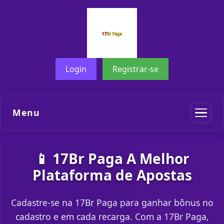
Login
Registrar-se
Menu
📱 17Br Paga A Melhor
Plataforma de Apostas
Cadastre-se na 17Br Paga para ganhar bônus no
cadastro e em cada recarga. Com a 17Br Paga,