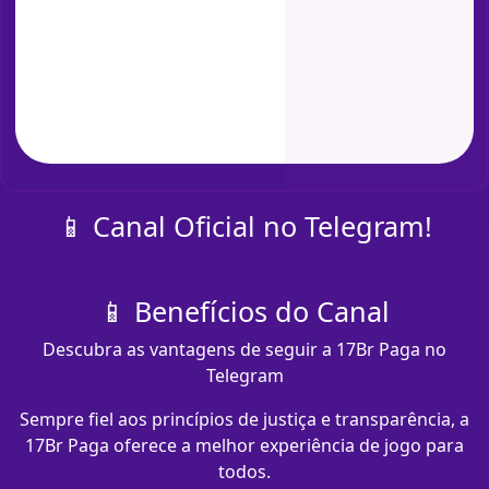
📱 Canal Oficial no Telegram!
📱 Benefícios do Canal
Descubra as vantagens de seguir a 17Br Paga no
Telegram
Sempre fiel aos princípios de justiça e transparência, a
17Br Paga oferece a melhor experiência de jogo para
todos.