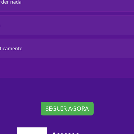
erder nada
a
aticamente
SEGUIR AGORA