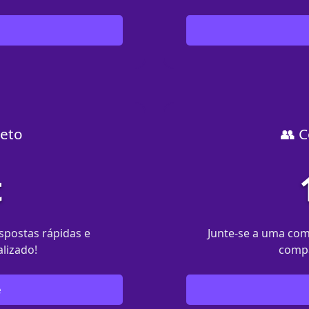
reto
👥 
t
espostas rápidas e
Junte-se a uma com
lizado!
compa
e