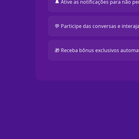
🔔 Ative as notificações para não p
💬 Participe das conversas e interaj
🎁 Receba bônus exclusivos autom