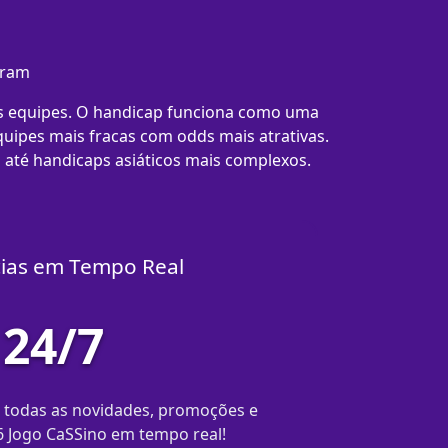
gram
as equipes. O handicap funciona como uma
uipes mais fracas com odds mais atrativas.
até handicaps asiáticos mais complexos.
cias em Tempo Real
24/7
e todas as novidades, promoções e
6 Jogo CaSSino em tempo real!