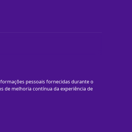
informações pessoais fornecidas durante o
ns de melhoria contínua da experiência de