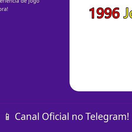
eriência de jogo
ora!
📱 Canal Oficial no Telegram!