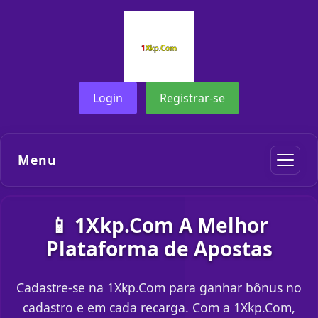
Login
Registrar-se
Menu
📱 1Xkp.Com A Melhor
Plataforma de Apostas
Cadastre-se na 1Xkp.Com para ganhar bônus no
cadastro e em cada recarga. Com a 1Xkp.Com,