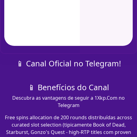
📱 Canal Oficial no Telegram!
📱 Benefícios do Canal
Descubra as vantagens de seguir a 1Xkp.Com no
Telegram
Free spins allocation de 200 rounds distribuídas across
curated slot selection (tipicamente Book of Dead,
Starburst, Gonzo's Quest - high-RTP titles com proven