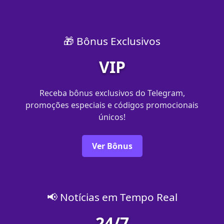
🎁 Bônus Exclusivos
VIP
Receba bônus exclusivos do Telegram,
promoções especiais e códigos promocionais
únicos!
Ver Bônus
📢 Notícias em Tempo Real
24/7