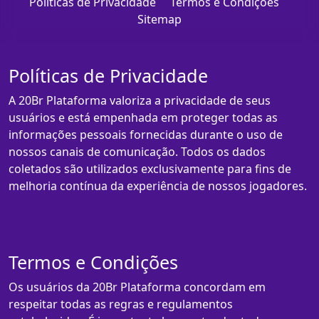
Políticas de Privacidade
Termos e Condições
Sitemap
Políticas de Privacidade
A 20Br Plataforma valoriza a privacidade de seus
usuários e está empenhada em proteger todas as
informações pessoais fornecidas durante o uso de
nossos canais de comunicação. Todos os dados
coletados são utilizados exclusivamente para fins de
melhoria contínua da experiência de nossos jogadores.
Termos e Condições
Os usuários da 20Br Plataforma concordam em
respeitar todas as regras e regulamentos