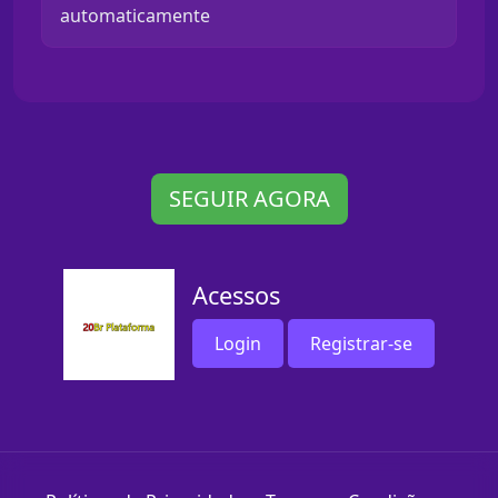
automaticamente
SEGUIR AGORA
Acessos
Login
Registrar-se