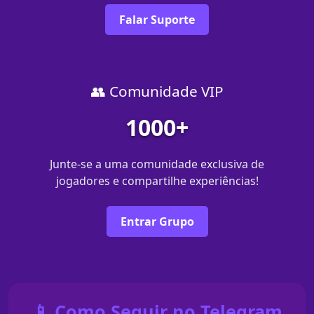
Falar Suporte
👥 Comunidade VIP
1000+
Junte-se a uma comunidade exclusiva de
jogadores e compartilhe experiências!
Entrar Grupo
📱 Como Seguir no Telegram