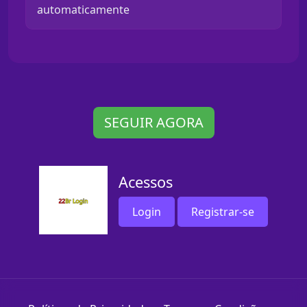
automaticamente
SEGUIR AGORA
Acessos
Login
Registrar-se