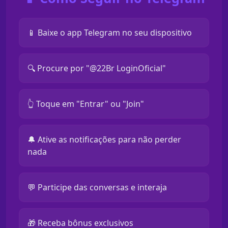
📱 Baixe o app Telegram no seu dispositivo
🔍 Procure por "@22Br LoginOficial"
👆 Toque em "Entrar" ou "Join"
🔔 Ative as notificações para não perder
nada
💬 Participe das conversas e interaja
🎁 Receba bônus exclusivos