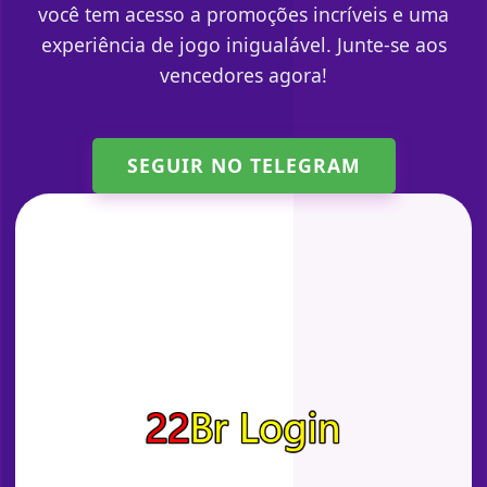
você tem acesso a promoções incríveis e uma
experiência de jogo inigualável. Junte-se aos
vencedores agora!
SEGUIR NO TELEGRAM