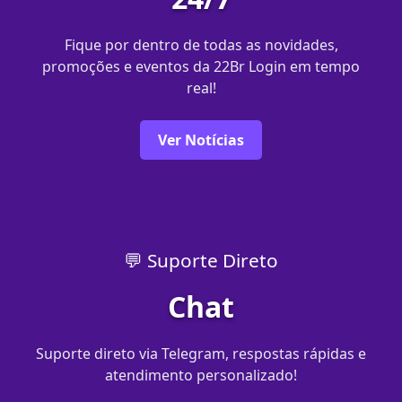
Fique por dentro de todas as novidades,
promoções e eventos da 22Br Login em tempo
real!
Ver Notícias
💬 Suporte Direto
Chat
Suporte direto via Telegram, respostas rápidas e
atendimento personalizado!