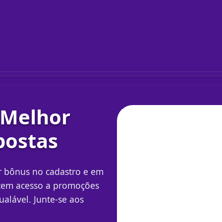
 Melhor
postas
r bônus no cadastro e em
 tem acesso a promoções
ualável. Junte-se aos