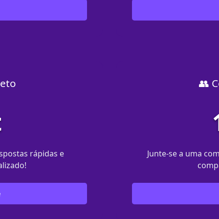
reto
👥 
t
espostas rápidas e
Junte-se a uma com
lizado!
compa
e