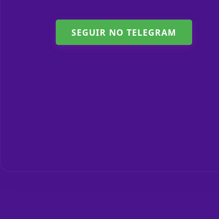
SEGUIR NO TELEGRAM