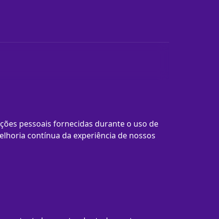
ções pessoais fornecidas durante o uso de
elhoria contínua da experiência de nossos