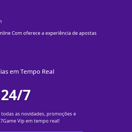
m
nline Com oferece a experiência de apostas
cias em Tempo Real
24/7
e todas as novidades, promoções e
27Game Vip em tempo real!