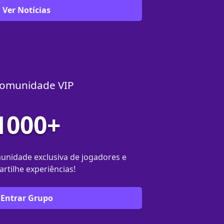
Ver Notícias
Comunidade VIP
1000+
unidade exclusiva de jogadores e
rtilhe experiências!
Entrar Grupo