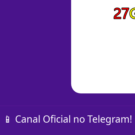
📱 Canal Oficial no Telegram!