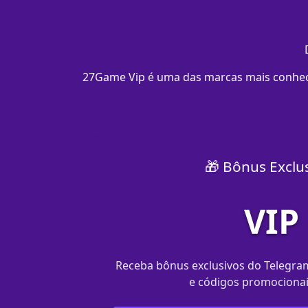
27Game Vip é uma das marcas mais conhecid
🎁 Bônus Exclu
VIP
Receba bônus exclusivos do Telegra
e códigos promocionai