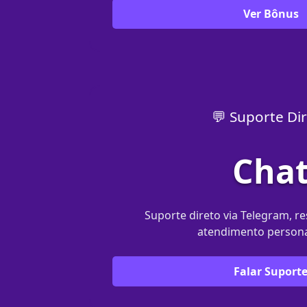
Ver Bônus
💬 Suporte Di
Cha
Suporte direto via Telegram, r
atendimento persona
Falar Suport