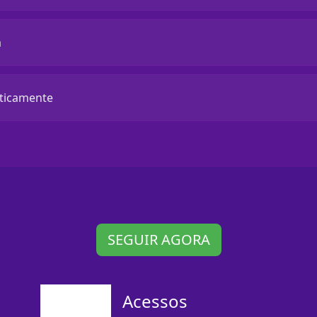
a
aticamente
SEGUIR AGORA
Acessos