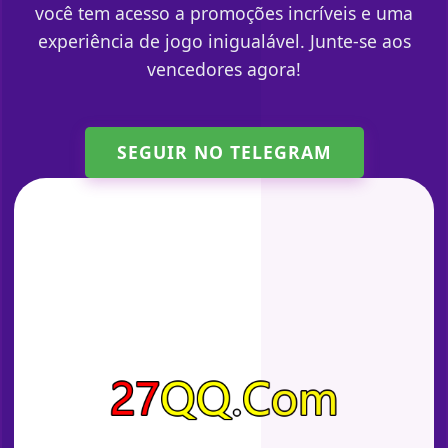
você tem acesso a promoções incríveis e uma
experiência de jogo inigualável. Junte-se aos
vencedores agora!
SEGUIR NO TELEGRAM