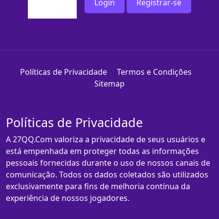
Login
Registrar-se
Políticas de Privacidade
Termos e Condições
Sitemap
Políticas de Privacidade
A 27QQ.Com valoriza a privacidade de seus usuários e
está empenhada em proteger todas as informações
pessoais fornecidas durante o uso de nossos canais de
comunicação. Todos os dados coletados são utilizados
exclusivamente para fins de melhoria contínua da
experiência de nossos jogadores.