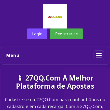
Login
Registrar-se
Menu
📱 27QQ.Com A Melhor
Plataforma de Apostas
Cadastre-se na 27QQ.Com para ganhar bônus no
cadastro e em cada recarga. Com a 27QQ.Com,