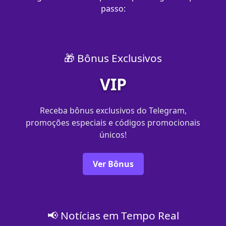
passo:
🎁 Bônus Exclusivos
VIP
Receba bônus exclusivos do Telegram,
promoções especiais e códigos promocionais
únicos!
Ver Bônus
📢 Notícias em Tempo Real