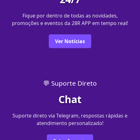
Fique por dentro de todas as novidades,
promoções e eventos da 28R APP em tempo real!
Ver Notícias
💬 Suporte Direto
Chat
Suporte direto via Telegram, respostas rápidas e
atendimento personalizado!