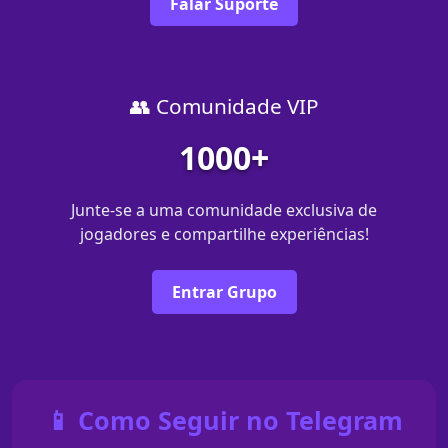
Falar Suporte
👥 Comunidade VIP
1000+
Junte-se a uma comunidade exclusiva de
jogadores e compartilhe experiências!
Entrar Grupo
📱 Como Seguir no Telegram