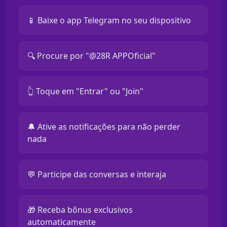
📱 Baixe o app Telegram no seu dispositivo
🔍 Procure por "@28R APPOficial"
👆 Toque em "Entrar" ou "Join"
🔔 Ative as notificações para não perder
nada
💬 Participe das conversas e interaja
🎁 Receba bônus exclusivos
automaticamente