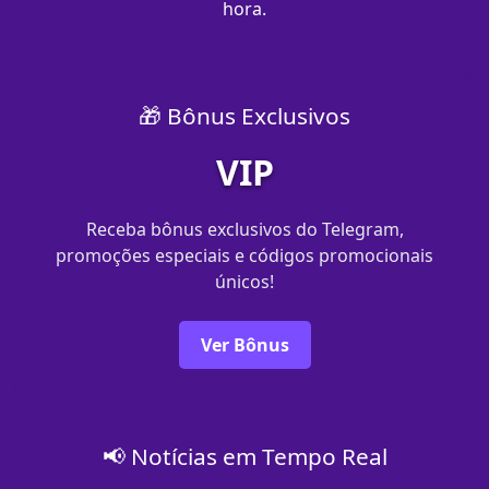
hora.
🎁 Bônus Exclusivos
VIP
Receba bônus exclusivos do Telegram,
promoções especiais e códigos promocionais
únicos!
Ver Bônus
📢 Notícias em Tempo Real