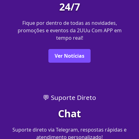
24/7
Fique por dentro de todas as novidades,
promoções e eventos da 2UUu Com APP em
tempo real!
Ver Notícias
💬 Suporte Direto
Chat
Suporte direto via Telegram, respostas rápidas e
atendimento personalizado!