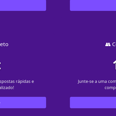
reto
👥 
t
espostas rápidas e
Junte-se a uma com
lizado!
compa
e