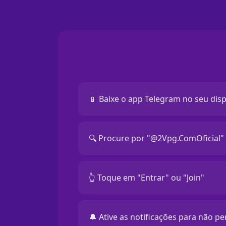
📱 Baixe o app Telegram no seu disp
🔍 Procure por "@2Vpg.ComOficial"
👆 Toque em "Entrar" ou "Join"
🔔 Ative as notificações para não p