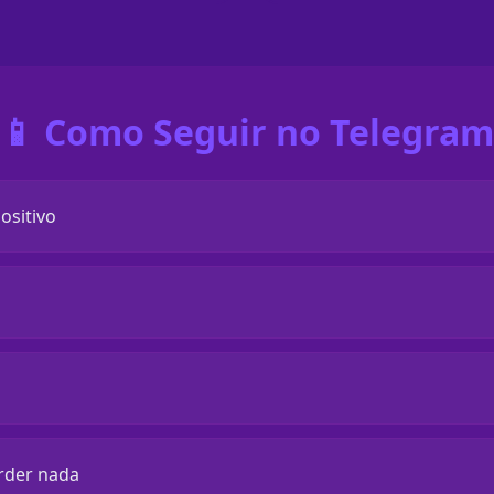
📱 Como Seguir no Telegram
ositivo
erder nada