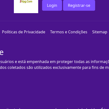
Login
Registrar-se
Políticas de Privacidade
Termos e Condições
Sitemap
de
 usuários e está empenhada em proteger todas as informaçõ
os coletados são utilizados exclusivamente para fins de m