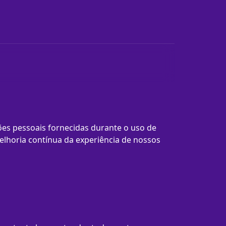
es pessoais fornecidas durante o uso de
elhoria contínua da experiência de nossos