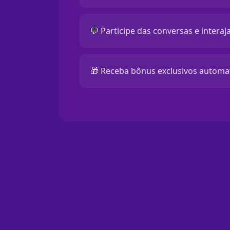
💬 Participe das conversas e interaj
🎁 Receba bônus exclusivos autom