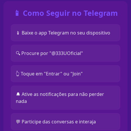
📱 Como Seguir no Telegram
📱 Baixe o app Telegram no seu dispositivo
🔍 Procure por "@333UOficial"
👆 Toque em "Entrar" ou "Join"
🔔 Ative as notificações para não perder
nada
💬 Participe das conversas e interaja