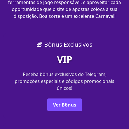
ferramentas de jogo responsável, e aproveitar cada
oportunidade que o site de apostas coloca à sua
disposição. Boa sorte e um excelente Carnaval!
🎁 Bônus Exclusivos
VIP
Receba bônus exclusivos do Telegram,
promoções especiais e códigos promocionais
únicos!
Ver Bônus