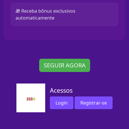
🎁 Receba bônus exclusivos
automaticamente
SEGUIR AGORA
Acessos
Login
Registrar-se