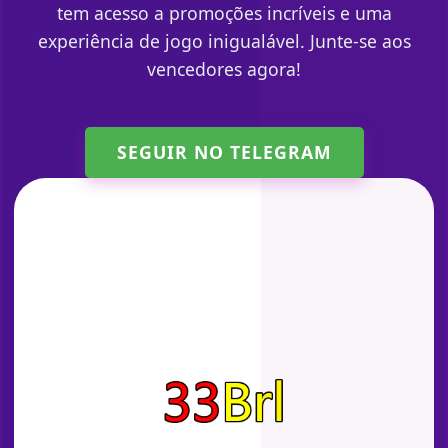
tem acesso a promoções incríveis e uma
experiência de jogo inigualável. Junte-se aos
vencedores agora!
SEGUIR NO TELEGRAM