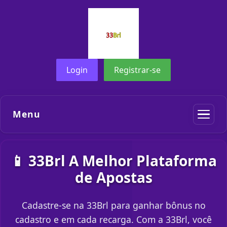
Login
Registrar-se
Menu
📱 33Brl A Melhor Plataforma
de Apostas
Cadastre-se na 33Brl para ganhar bônus no
cadastro e em cada recarga. Com a 33Brl, você