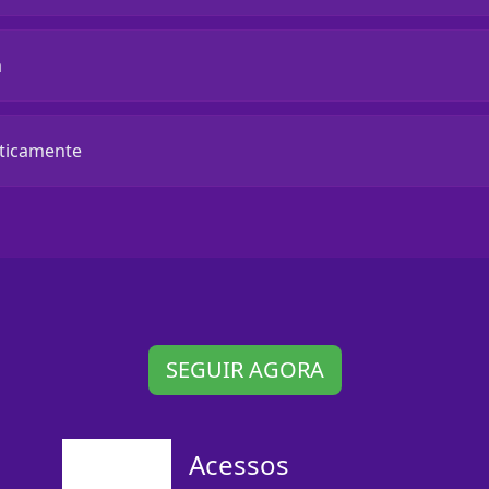
a
aticamente
SEGUIR AGORA
Acessos