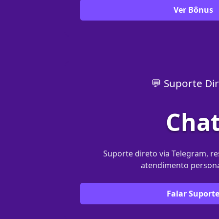
Ver Bônus
💬 Suporte Di
Cha
Suporte direto via Telegram, r
atendimento persona
Falar Suport