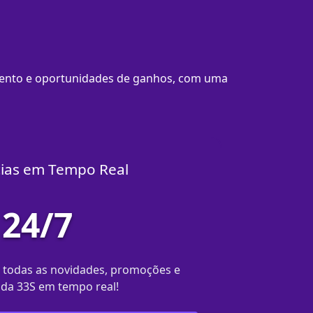
ento e oportunidades de ganhos, com uma
cias em Tempo Real
24/7
e todas as novidades, promoções e
 da 33S em tempo real!