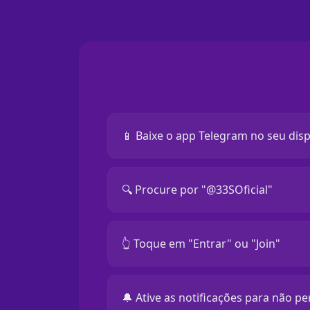
📱 Baixe o app Telegram no seu disp
🔍 Procure por "@33SOficial"
👆 Toque em "Entrar" ou "Join"
🔔 Ative as notificações para não p