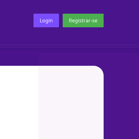
Login
Registrar-se