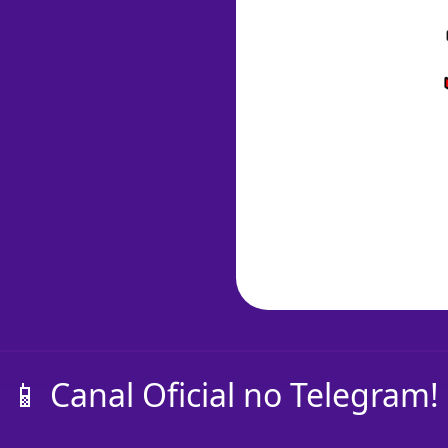
📱 Canal Oficial no Telegram!