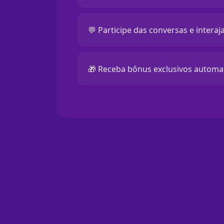
💬 Participe das conversas e interaj
🎁 Receba bônus exclusivos autom