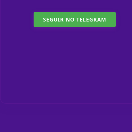
SEGUIR NO TELEGRAM