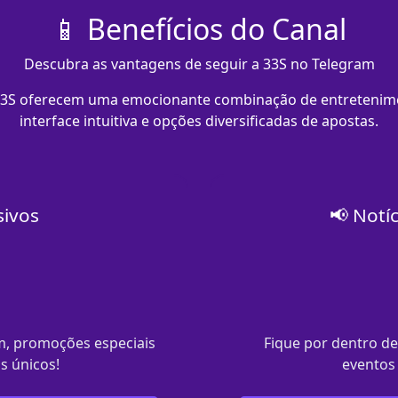
📱 Benefícios do Canal
Descubra as vantagens de seguir a 33S no Telegram
 33S oferecem uma emocionante combinação de entretenim
interface intuitiva e opções diversificadas de apostas.
sivos
📢 Notí
m, promoções especiais
Fique por dentro d
s únicos!
eventos