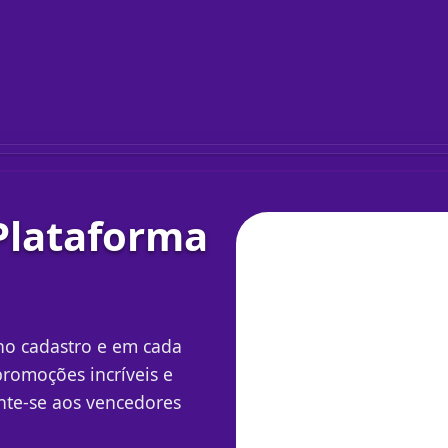
Plataforma
no cadastro e em cada
promoções incríveis e
unte-se aos vencedores