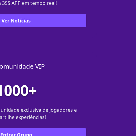
a 3SS APP em tempo real!
Ver Notícias
Comunidade VIP
1000+
unidade exclusiva de jogadores e
rtilhe experiências!
Entrar Grupo