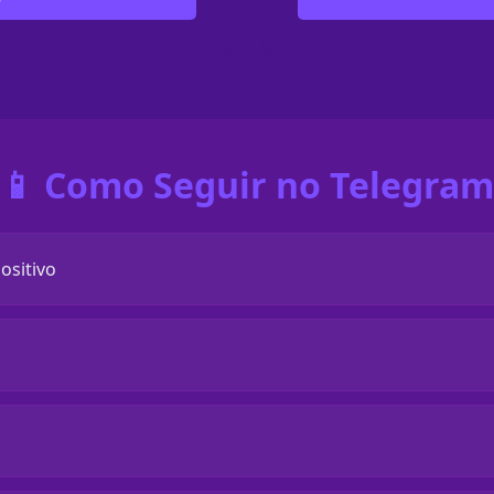
📱 Como Seguir no Telegram
ositivo