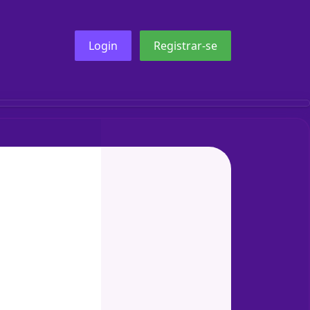
Login
Registrar-se