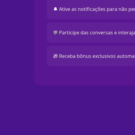
🔔 Ative as notificações para não p
💬 Participe das conversas e interaj
🎁 Receba bônus exclusivos autom