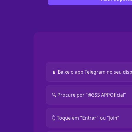
📱 Baixe o app Telegram no seu disp
🔍 Procure por "@3SS APPOficial"
👆 Toque em "Entrar" ou "Join"