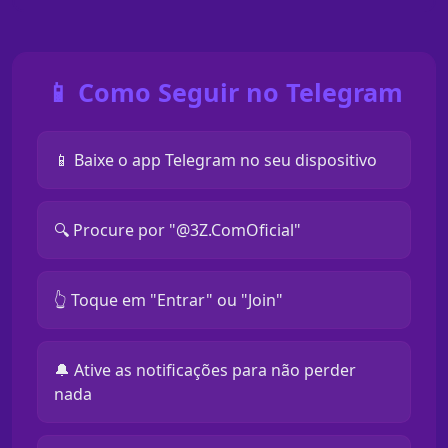
📱 Como Seguir no Telegram
📱 Baixe o app Telegram no seu dispositivo
🔍 Procure por "@3Z.ComOficial"
👆 Toque em "Entrar" ou "Join"
🔔 Ative as notificações para não perder
nada