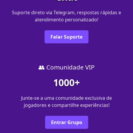
Suporte direto via Telegram, respostas rápidas e
atendimento personalizado!
Falar Suporte
👥 Comunidade VIP
1000+
Junte-se a uma comunidade exclusiva de
jogadores e compartilhe experiências!
Entrar Grupo