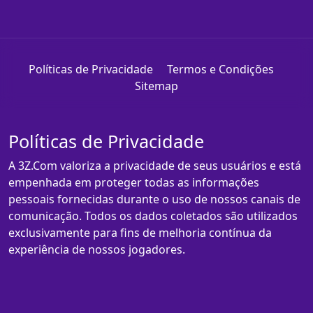
Políticas de Privacidade
Termos e Condições
Sitemap
Políticas de Privacidade
A 3Z.Com valoriza a privacidade de seus usuários e está
empenhada em proteger todas as informações
pessoais fornecidas durante o uso de nossos canais de
comunicação. Todos os dados coletados são utilizados
exclusivamente para fins de melhoria contínua da
experiência de nossos jogadores.