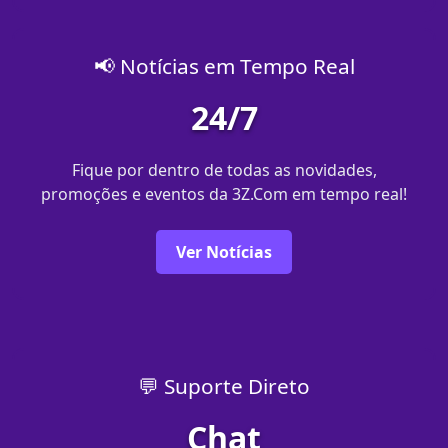
📢 Notícias em Tempo Real
24/7
Fique por dentro de todas as novidades,
promoções e eventos da 3Z.Com em tempo real!
Ver Notícias
💬 Suporte Direto
Chat