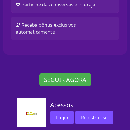
💬 Participe das conversas e interaja
🎁 Receba bônus exclusivos
automaticamente
SEGUIR AGORA
Acessos
Login
Registrar-se