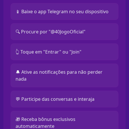
📱 Baixe o app Telegram no seu dispositivo
🔍 Procure por "@40JogoOficial"
👆 Toque em "Entrar" ou "Join"
🔔 Ative as notificações para não perder
nada
💬 Participe das conversas e interaja
🎁 Receba bônus exclusivos
automaticamente