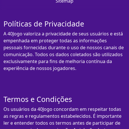
Sitemap
Políticas de Privacidade
A 40Jogo valoriza a privacidade de seus usuários e está
empenhada em proteger todas as informações
pessoais fornecidas durante o uso de nossos canais de
comunicação. Todos os dados coletados são utilizados
exclusivamente para fins de melhoria contínua da
experiência de nossos jogadores.
Termos e Condições
Os usuários da 40Jogo concordam em respeitar todas
as regras e regulamentos estabelecidos. É importante
ler e entender todos os termos antes de participar de