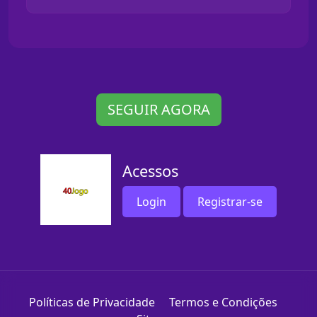
SEGUIR AGORA
Acessos
Login
Registrar-se
Políticas de Privacidade
Termos e Condições