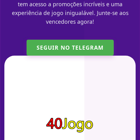
tem acesso a promoções incríveis e uma
experiência de jogo inigualável. Junte-se aos
vencedores agora!
SEGUIR NO TELEGRAM