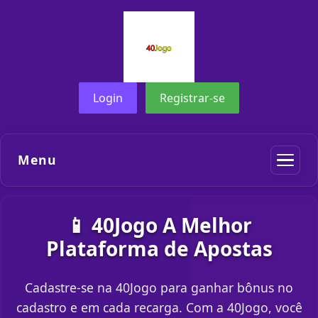
Login
Registrar-se
Menu
📱 40Jogo A Melhor
Plataforma de Apostas
Cadastre-se na 40Jogo para ganhar bônus no
cadastro e em cada recarga. Com a 40Jogo, você