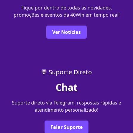
Fique por dentro de todas as novidades,
promoções e eventos da 40Win em tempo real!
Ver Notícias
💬 Suporte Direto
Chat
Suporte direto via Telegram, respostas rápidas e
atendimento personalizado!
Falar Suporte