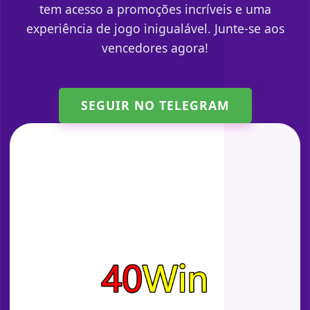
tem acesso a promoções incríveis e uma
experiência de jogo inigualável. Junte-se aos
vencedores agora!
SEGUIR NO TELEGRAM