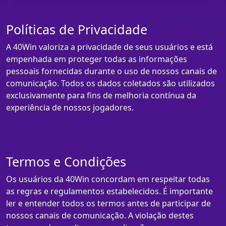
Políticas de Privacidade
A 40Win valoriza a privacidade de seus usuários e está
empenhada em proteger todas as informações
pessoais fornecidas durante o uso de nossos canais de
comunicação. Todos os dados coletados são utilizados
exclusivamente para fins de melhoria contínua da
experiência de nossos jogadores.
Termos e Condições
Os usuários da 40Win concordam em respeitar todas
as regras e regulamentos estabelecidos. É importante
ler e entender todos os termos antes de participar de
nossos canais de comunicação. A violação destes