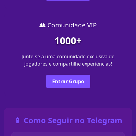
👥 Comunidade VIP
1000+
Junte-se a uma comunidade exclusiva de
jogadores e compartilhe experiências!
Entrar Grupo
📱 Como Seguir no Telegram