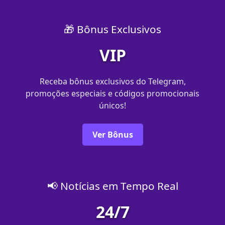
🎁 Bônus Exclusivos
VIP
Receba bônus exclusivos do Telegram,
promoções especiais e códigos promocionais
únicos!
Ver Bônus
📢 Notícias em Tempo Real
24/7