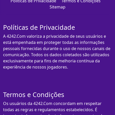
Políticas de Privacidade
Termos e Condições
Sitemap
Políticas de Privacidade
A 4242.Com valoriza a privacidade de seus usuários e
está empenhada em proteger todas as informações
pessoais fornecidas durante o uso de nossos canais de
comunicação. Todos os dados coletados são utilizados
exclusivamente para fins de melhoria contínua da
experiência de nossos jogadores.
Termos e Condições
Os usuários da 4242.Com concordam em respeitar
todas as regras e regulamentos estabelecidos. É