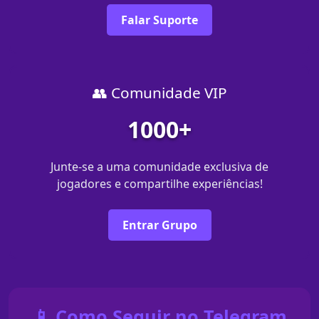
Falar Suporte
👥 Comunidade VIP
1000+
Junte-se a uma comunidade exclusiva de
jogadores e compartilhe experiências!
Entrar Grupo
📱 Como Seguir no Telegram