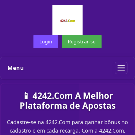
Login
Registrar-se
Menu
📱 4242.Com A Melhor
Plataforma de Apostas
Cadastre-se na 4242.Com para ganhar bônus no
cadastro e em cada recarga. Com a 4242.Com,