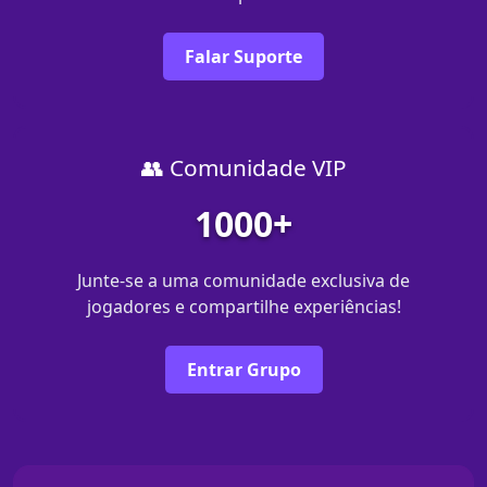
Falar Suporte
👥 Comunidade VIP
1000+
Junte-se a uma comunidade exclusiva de
jogadores e compartilhe experiências!
Entrar Grupo