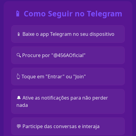
📱 Como Seguir no Telegram
📱 Baixe o app Telegram no seu dispositivo
🔍 Procure por "@456AOficial"
👆 Toque em "Entrar" ou "Join"
🔔 Ative as notificações para não perder
nada
💬 Participe das conversas e interaja