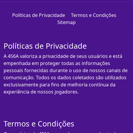
Políticas de Privacidade
Termos e Condições
Sitemap
Políticas de Privacidade
A 456A valoriza a privacidade de seus usuários e está
empenhada em proteger todas as informações
pessoais fornecidas durante o uso de nossos canais de
comunicação. Todos os dados coletados são utilizados
exclusivamente para fins de melhoria contínua da
experiência de nossos jogadores.
Termos e Condições