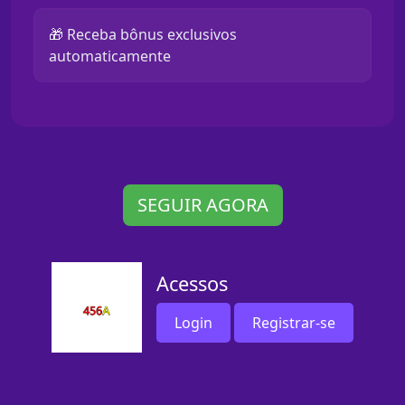
🎁 Receba bônus exclusivos
automaticamente
SEGUIR AGORA
Acessos
Login
Registrar-se