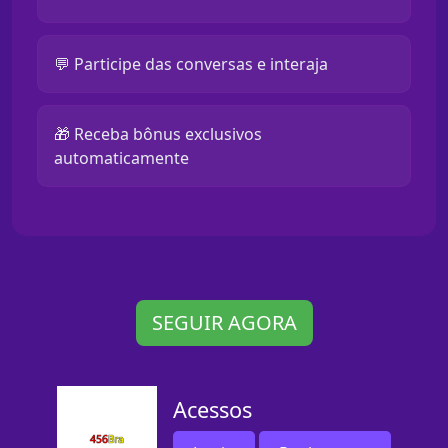
💬 Participe das conversas e interaja
🎁 Receba bônus exclusivos
automaticamente
SEGUIR AGORA
Acessos