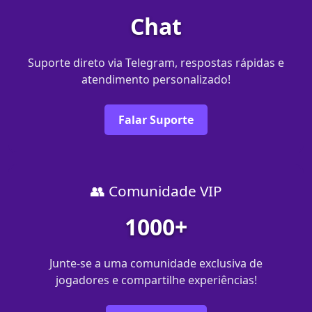
Chat
Suporte direto via Telegram, respostas rápidas e
atendimento personalizado!
Falar Suporte
👥 Comunidade VIP
1000+
Junte-se a uma comunidade exclusiva de
jogadores e compartilhe experiências!