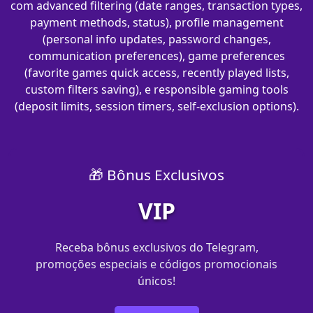
com advanced filtering (date ranges, transaction types,
payment methods, status), profile management
(personal info updates, password changes,
communication preferences), game preferences
(favorite games quick access, recently played lists,
custom filters saving), e responsible gaming tools
(deposit limits, session timers, self-exclusion options).
🎁 Bônus Exclusivos
VIP
Receba bônus exclusivos do Telegram,
promoções especiais e códigos promocionais
únicos!