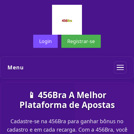
Login
Registrar-se
Menu
📱 456Bra A Melhor
Plataforma de Apostas
Cadastre-se na 456Bra para ganhar bônus no
cadastro e em cada recarga. Com a 456Bra, você