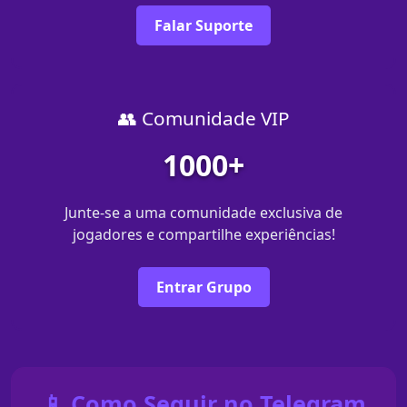
Falar Suporte
👥 Comunidade VIP
1000+
Junte-se a uma comunidade exclusiva de
jogadores e compartilhe experiências!
Entrar Grupo
📱 Como Seguir no Telegram