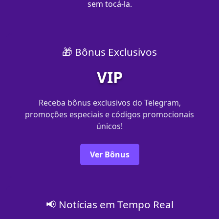
sem tocá-la.
🎁 Bônus Exclusivos
VIP
Receba bônus exclusivos do Telegram,
promoções especiais e códigos promocionais
únicos!
Ver Bônus
📢 Notícias em Tempo Real