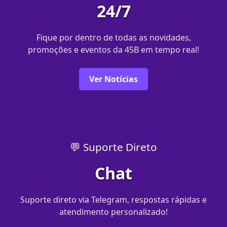
24/7
Fique por dentro de todas as novidades,
promoções e eventos da 45B em tempo real!
Ver Notícias
💬 Suporte Direto
Chat
Suporte direto via Telegram, respostas rápidas e
atendimento personalizado!