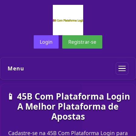
Login
Registrar-se
Menu
📱 45B Com Plataforma Login
A Melhor Plataforma de
Apostas
Cadastre-se na 45B Com Plataforma Login para