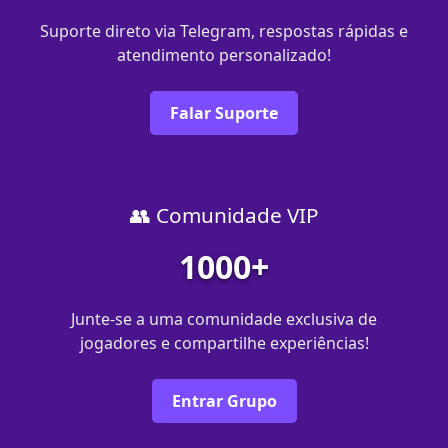
Suporte direto via Telegram, respostas rápidas e
atendimento personalizado!
Falar Suporte
👥 Comunidade VIP
1000+
Junte-se a uma comunidade exclusiva de
jogadores e compartilhe experiências!
Entrar Grupo