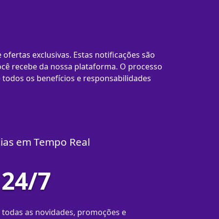
ofertas exclusivas. Estas notificações são
ocê recebe da nossa plataforma. O processo
 todos os benefícios e responsabilidades
cias em Tempo Real
24/7
e todas as novidades, promoções e