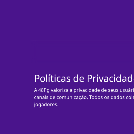
Políticas de Privacida
A 48Pg valoriza a privacidade de seus usuá
canais de comunicação. Todos os dados cole
jogadores.