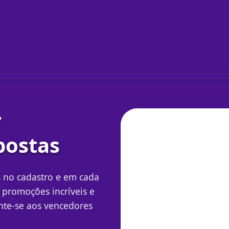
r
postas
 no cadastro e em cada
 promoções incríveis e
unte-se aos vencedores