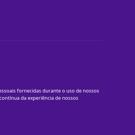
essoais fornecidas durante o uso de nossos
 contínua da experiência de nossos