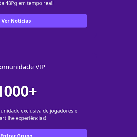
da 48Pg em tempo real!
Ver Notícias
Comunidade VIP
1000+
unidade exclusiva de jogadores e
rtilhe experiências!
Entrar Grupo