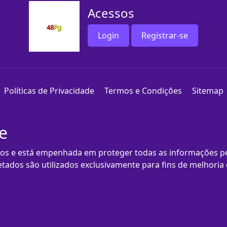
Acessos
Login
Registrar-se
Políticas de Privacidade
Termos e Condições
Sitemap
de
rios e está empenhada em proteger todas as informações p
tados são utilizados exclusivamente para fins de melhoria