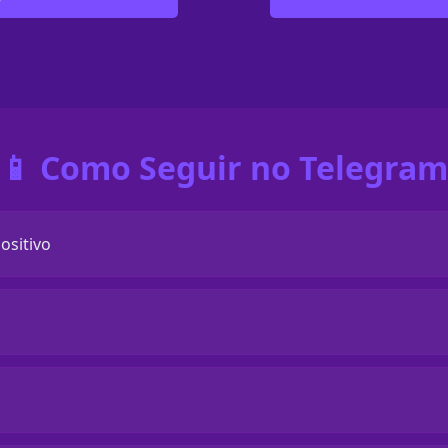
📱 Como Seguir no Telegram
ositivo