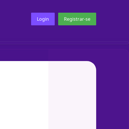
Login
Registrar-se