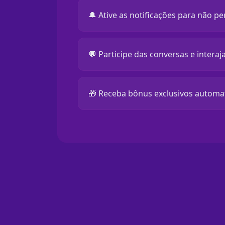
🔔 Ative as notificações para não p
💬 Participe das conversas e interaj
🎁 Receba bônus exclusivos autom