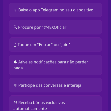
📱 Baixe o app Telegram no seu dispositivo
🔍 Procure por "@48XOficial"
👆 Toque em "Entrar" ou "Join"
🔔 Ative as notificações para não perder
nada
💬 Participe das conversas e interaja
🎁 Receba bônus exclusivos
automaticamente