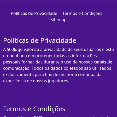
Políticas de Privacidade
Termos e Condições
Sitemap
Políticas de Privacidade
A 500Jogo valoriza a privacidade de seus usuários e está
empenhada em proteger todas as informações
pessoais fornecidas durante o uso de nossos canais de
comunicação. Todos os dados coletados são utilizados
exclusivamente para fins de melhoria contínua da
experiência de nossos jogadores.
Termos e Condições