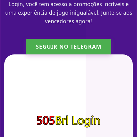
Login, você tem acesso a promoções incríveis e
uma experiência de jogo inigualável. Junte-se aos
vencedores agora!
SEGUIR NO TELEGRAM