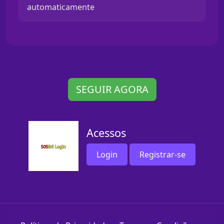
automaticamente
SEGUIR AGORA
Acessos
Login
Registrar-se