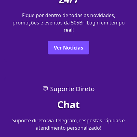
Fique por dentro de todas as novidades,
promoções e eventos da 505Brl Login em tempo
real!
Ver Notícias
💬 Suporte Direto
Chat
Suporte direto via Telegram, respostas rápidas e
atendimento personalizado!