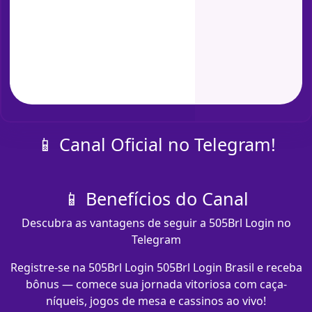
📱 Canal Oficial no Telegram!
📱 Benefícios do Canal
Descubra as vantagens de seguir a 505Brl Login no
Telegram
Registre-se na 505Brl Login 505Brl Login Brasil e receba
bônus — comece sua jornada vitoriosa com caça-
níqueis, jogos de mesa e cassinos ao vivo!