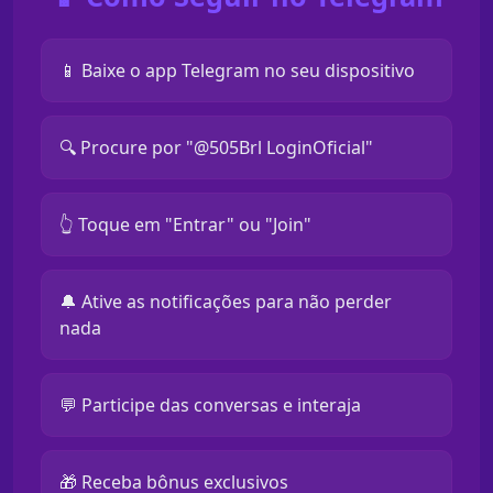
📱 Baixe o app Telegram no seu dispositivo
🔍 Procure por "@505Brl LoginOficial"
👆 Toque em "Entrar" ou "Join"
🔔 Ative as notificações para não perder
nada
💬 Participe das conversas e interaja
🎁 Receba bônus exclusivos