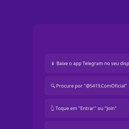
📱 Baixe o app Telegram no seu disp
🔍 Procure por "@5419.ComOficial"
👆 Toque em "Entrar" ou "Join"