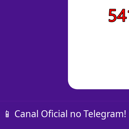
📱 Canal Oficial no Telegram!