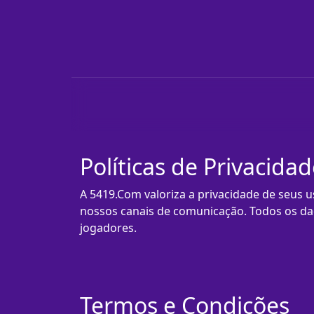
Políticas de Privacida
A 5419.Com valoriza a privacidade de seus 
nossos canais de comunicação. Todos os dad
jogadores.
Termos e Condições