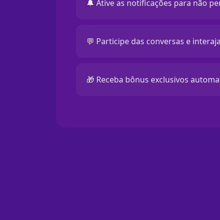
🔔 Ative as notificações para não p
💬 Participe das conversas e interaj
🎁 Receba bônus exclusivos autom