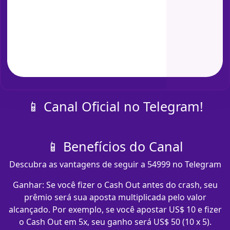
📱 Canal Oficial no Telegram!
📱 Benefícios do Canal
Descubra as vantagens de seguir a 54999 no Telegram
Ganhar: Se você fizer o Cash Out antes do crash, seu
prêmio será sua aposta multiplicada pelo valor
alcançado. Por exemplo, se você apostar US$ 10 e fizer
o Cash Out em 5x, seu ganho será US$ 50 (10 x 5).