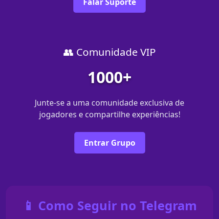
Falar Suporte
👥 Comunidade VIP
1000+
Junte-se a uma comunidade exclusiva de
jogadores e compartilhe experiências!
Entrar Grupo
📱 Como Seguir no Telegram