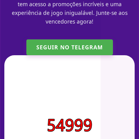
tem acesso a promoções incríveis e uma
experiência de jogo inigualável. Junte-se aos
vencedores agora!
SEGUIR NO TELEGRAM