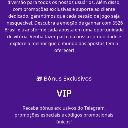
diversão para todos os nossos usuários. Além disso,
com promoções exclusivas e suporte ao cliente
dedicado, garantimos que cada sessão de jogo seja
inesquecível. Descubra a emoção de ganhar com 5526
Brasil e transforme cada aposta em uma oportunidade
de vitória. Venha fazer parte da nossa comunidade e
explore o melhor que o mundo das apostas tem a
oferecer!
🎁 Bônus Exclusivos
VIP
Receba bônus exclusivos do Telegram,
promoções especiais e códigos promocionais
únicos!