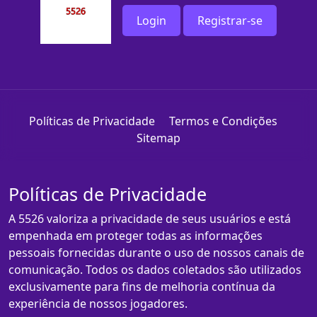
Login
Registrar-se
Políticas de Privacidade
Termos e Condições
Sitemap
Políticas de Privacidade
A 5526 valoriza a privacidade de seus usuários e está
empenhada em proteger todas as informações
pessoais fornecidas durante o uso de nossos canais de
comunicação. Todos os dados coletados são utilizados
exclusivamente para fins de melhoria contínua da
experiência de nossos jogadores.