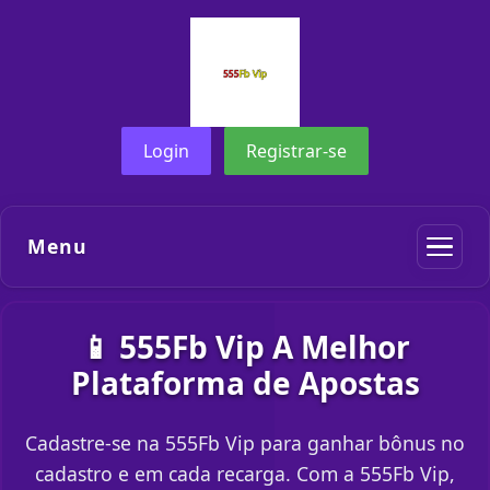
Login
Registrar-se
Menu
📱 555Fb Vip A Melhor
Plataforma de Apostas
Cadastre-se na 555Fb Vip para ganhar bônus no
cadastro e em cada recarga. Com a 555Fb Vip,