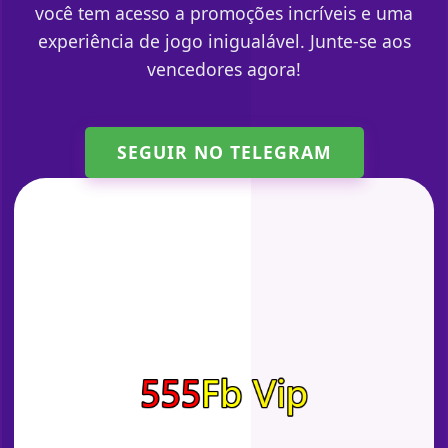
você tem acesso a promoções incríveis e uma
experiência de jogo inigualável. Junte-se aos
vencedores agora!
SEGUIR NO TELEGRAM