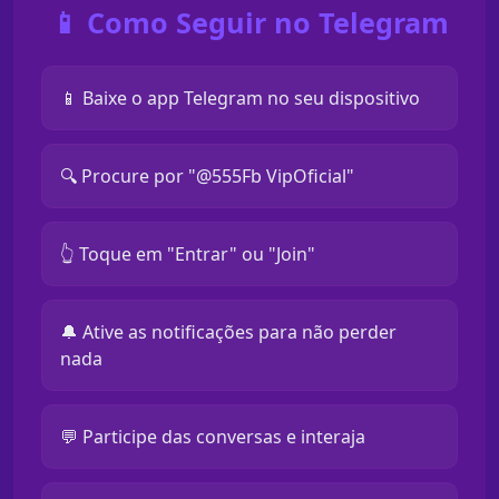
📱 Como Seguir no Telegram
📱 Baixe o app Telegram no seu dispositivo
🔍 Procure por "@555Fb VipOficial"
👆 Toque em "Entrar" ou "Join"
🔔 Ative as notificações para não perder
nada
💬 Participe das conversas e interaja