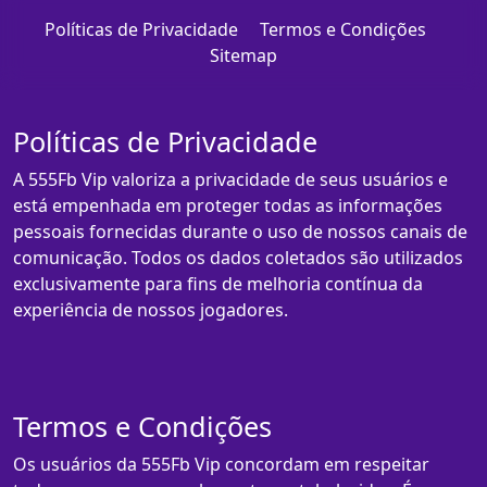
Políticas de Privacidade
Termos e Condições
Sitemap
Políticas de Privacidade
A 555Fb Vip valoriza a privacidade de seus usuários e
está empenhada em proteger todas as informações
pessoais fornecidas durante o uso de nossos canais de
comunicação. Todos os dados coletados são utilizados
exclusivamente para fins de melhoria contínua da
experiência de nossos jogadores.
Termos e Condições
Os usuários da 555Fb Vip concordam em respeitar