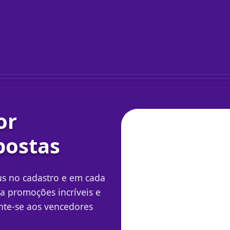
or
postas
us no cadastro e em cada
a promoções incríveis e
unte-se aos vencedores