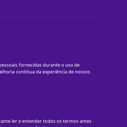
pessoais fornecidas durante o uso de
elhoria contínua da experiência de nossos
ante ler e entender todos os termos antes