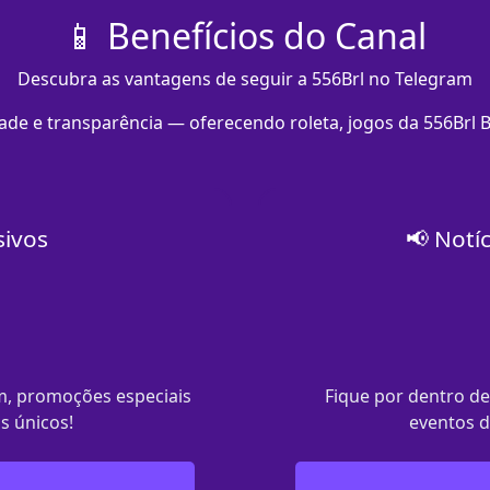
📱 Benefícios do Canal
Descubra as vantagens de seguir a 556Brl no Telegram
de e transparência — oferecendo roleta, jogos da 556Brl Bra
sivos
📢 Notí
m, promoções especiais
Fique por dentro d
s únicos!
eventos d