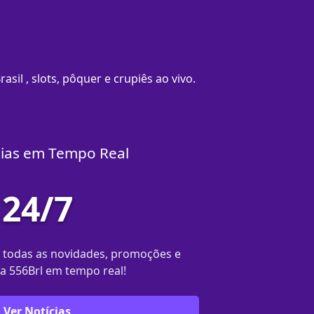
sil , slots, pôquer e crupiês ao vivo.
cias em Tempo Real
24/7
e todas as novidades, promoções e
a 556Brl em tempo real!
Ver Notícias