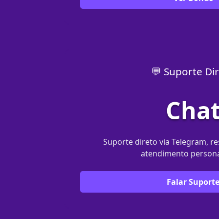
💬 Suporte Di
Cha
Suporte direto via Telegram, r
atendimento persona
Falar Suport