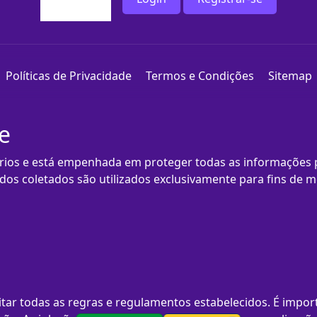
Políticas de Privacidade
Termos e Condições
Sitemap
de
uários e está empenhada em proteger todas as informações 
os coletados são utilizados exclusivamente para fins de m
ar todas as regras e regulamentos estabelecidos. É import