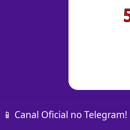
📱 Canal Oficial no Telegram!