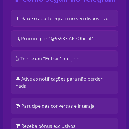
📱 Baixe o app Telegram no seu dispositivo
🔍 Procure por "@55933 APPOficial"
👆 Toque em "Entrar" ou "Join"
🔔 Ative as notificações para não perder
nada
💬 Participe das conversas e interaja
🎁 Receba bônus exclusivos