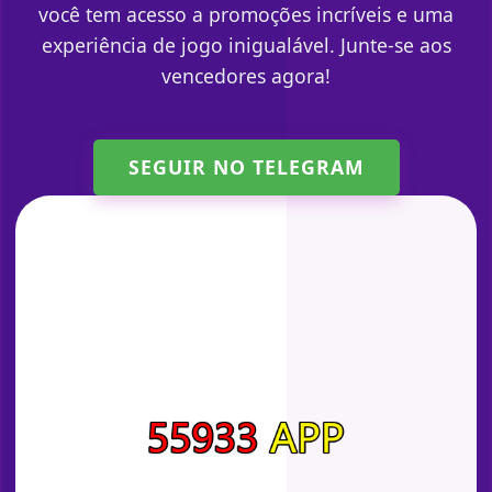
você tem acesso a promoções incríveis e uma
experiência de jogo inigualável. Junte-se aos
vencedores agora!
SEGUIR NO TELEGRAM