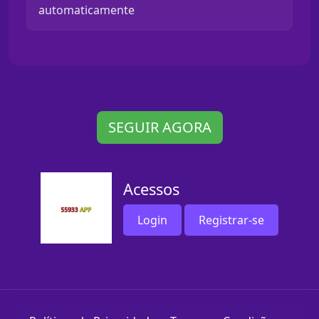
automaticamente
SEGUIR AGORA
Acessos
Login
Registrar-se