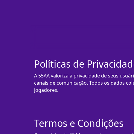
Políticas de Privacida
A 55AA valoriza a privacidade de seus usuá
canais de comunicação. Todos os dados cole
jogadores.
Termos e Condições