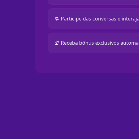
💬 Participe das conversas e interaj
🎁 Receba bônus exclusivos autom