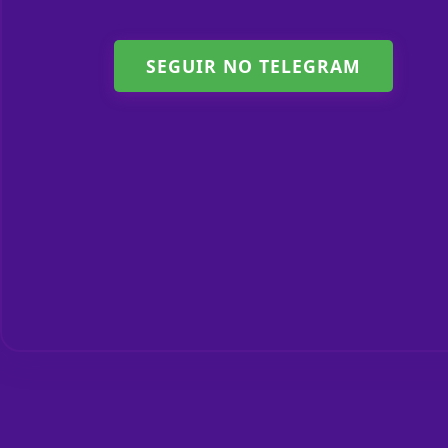
SEGUIR NO TELEGRAM