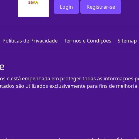
Login
Registrar-se
Políticas de Privacidade
Termos e Condições
Sitemap
de
rios e está empenhada em proteger todas as informações p
tados são utilizados exclusivamente para fins de melhoria