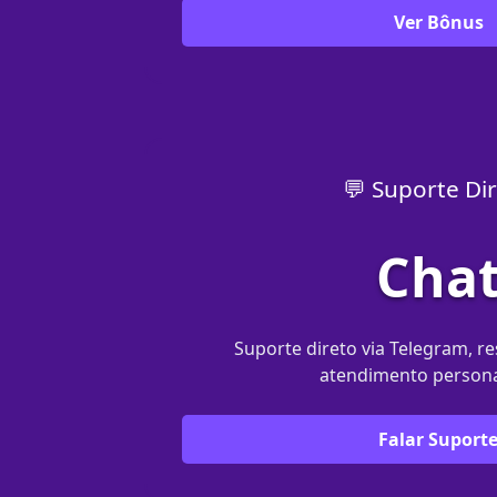
Ver Bônus
💬 Suporte Di
Cha
Suporte direto via Telegram, r
atendimento persona
Falar Suport