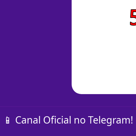
📱 Canal Oficial no Telegram!