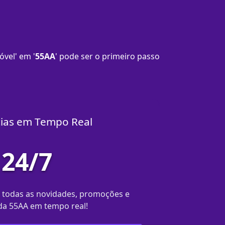
óvel' em '
55AA
' pode ser o primeiro passo
cias em Tempo Real
24/7
e todas as novidades, promoções e
da 55AA em tempo real!