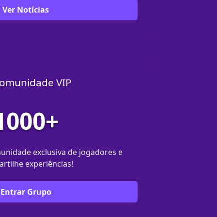
Ver Notícias
Comunidade VIP
1000+
unidade exclusiva de jogadores e
rtilhe experiências!
Entrar Grupo