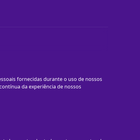
essoais fornecidas durante o uso de nossos
 contínua da experiência de nossos