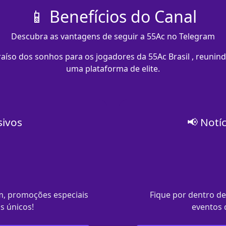
📱 Benefícios do Canal
Descubra as vantagens de seguir a 55Ac no Telegram
aíso dos sonhos para os jogadores da 55Ac Brasil , reunind
uma plataforma de elite.
sivos
📢 Notí
m, promoções especiais
Fique por dentro d
s únicos!
eventos 