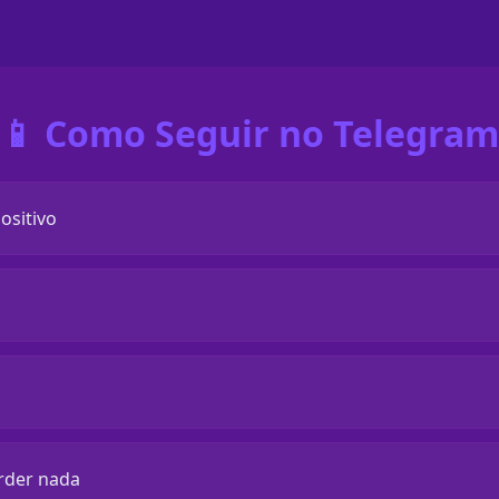
📱 Como Seguir no Telegram
ositivo
erder nada