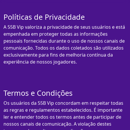
Políticas de Privacidade
A 55B Vip valoriza a privacidade de seus usuários e está
empenhada em proteger todas as informações
pessoais fornecidas durante o uso de nossos canais de
comunicação. Todos os dados coletados são utilizados
exclusivamente para fins de melhoria contínua da
experiência de nossos jogadores.
Termos e Condições
Os usuários da 55B Vip concordam em respeitar todas
as regras e regulamentos estabelecidos. É importante
ler e entender todos os termos antes de participar de
nossos canais de comunicação. A violação destes