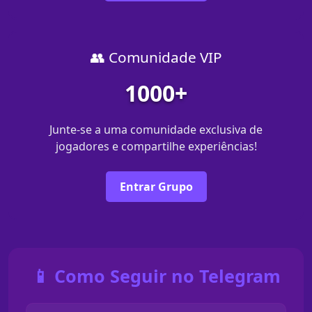
👥 Comunidade VIP
1000+
Junte-se a uma comunidade exclusiva de
jogadores e compartilhe experiências!
Entrar Grupo
📱 Como Seguir no Telegram