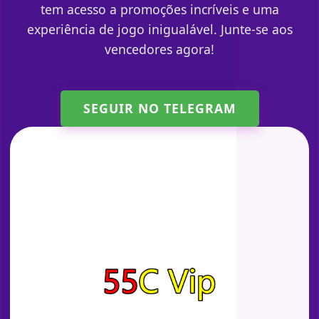
tem acesso a promoções incríveis e uma
experiência de jogo inigualável. Junte-se aos
vencedores agora!
SEGUIR NO TELEGRAM