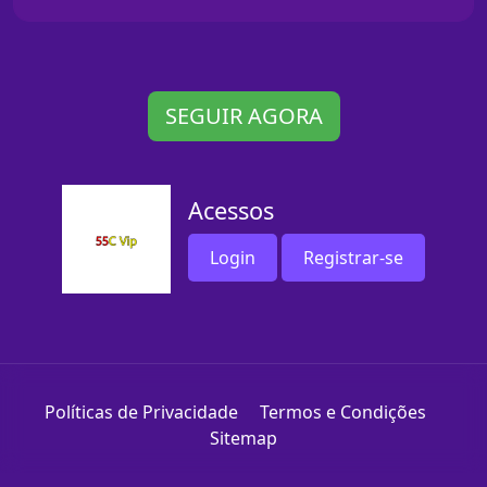
SEGUIR AGORA
Acessos
Login
Registrar-se
Políticas de Privacidade
Termos e Condições
Sitemap