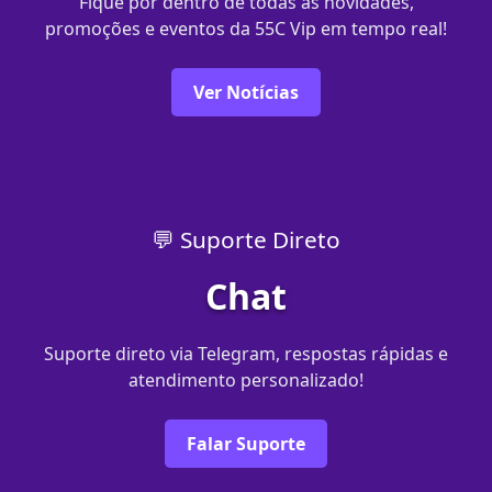
Fique por dentro de todas as novidades,
promoções e eventos da 55C Vip em tempo real!
Ver Notícias
💬 Suporte Direto
Chat
Suporte direto via Telegram, respostas rápidas e
atendimento personalizado!
Falar Suporte