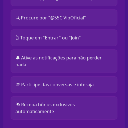
🔍 Procure por "@55C VipOficial"
👆 Toque em "Entrar" ou "Join"
🔔 Ative as notificações para não perder
nada
💬 Participe das conversas e interaja
🎁 Receba bônus exclusivos
automaticamente