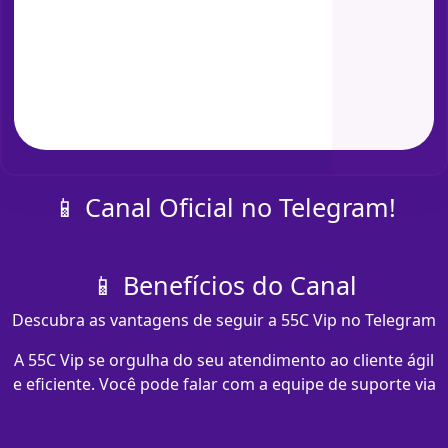
📱 Canal Oficial no Telegram!
📱 Benefícios do Canal
Descubra as vantagens de seguir a 55C Vip no Telegram
A 55C Vip se orgulha do seu atendimento ao cliente ágil
e eficiente. Você pode falar com a equipe de suporte via