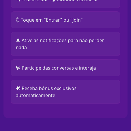
👆 Toque em "Entrar" ou "Join"
🔔 Ative as notificações para não perder
nada
💬 Participe das conversas e interaja
🎁 Receba bônus exclusivos
automaticamente