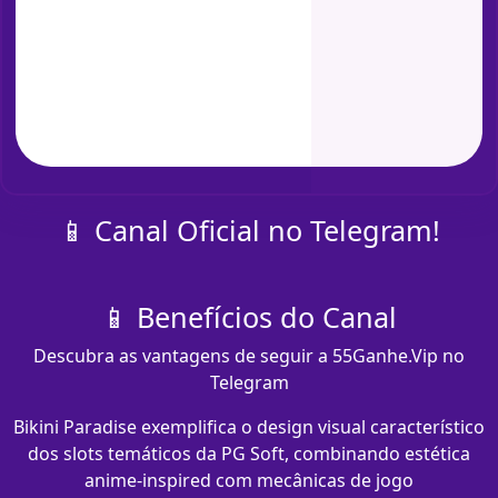
📱 Canal Oficial no Telegram!
📱 Benefícios do Canal
Descubra as vantagens de seguir a 55Ganhe.Vip no
Telegram
Bikini Paradise exemplifica o design visual característico
dos slots temáticos da PG Soft, combinando estética
anime-inspired com mecânicas de jogo