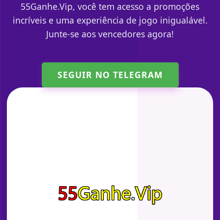
55Ganhe.Vip, você tem acesso a promoções
incríveis e uma experiência de jogo inigualável.
Junte-se aos vencedores agora!
SEGUIR NO TELEGRAM