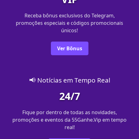
Receba bônus exclusivos do Telegram,
promoções especiais e códigos promocionais
únicos!
Ver Bônus
📢 Notícias em Tempo Real
24/7
Fique por dentro de todas as novidades,
promoções e eventos da 55Ganhe.Vip em tempo
real!