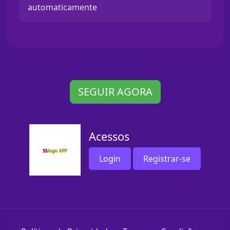
automaticamente
SEGUIR AGORA
Acessos
Login
Registrar-se