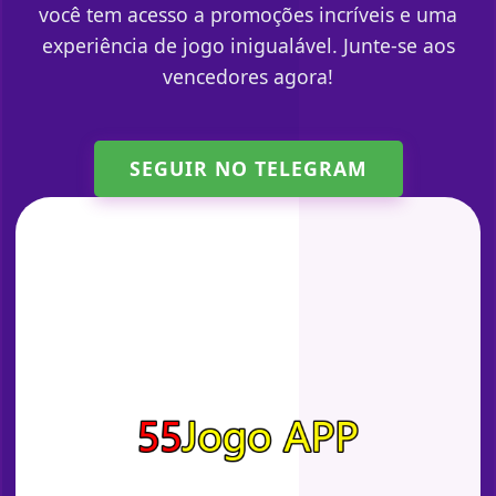
você tem acesso a promoções incríveis e uma
experiência de jogo inigualável. Junte-se aos
vencedores agora!
SEGUIR NO TELEGRAM