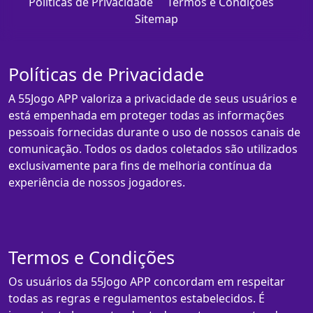
Políticas de Privacidade
Termos e Condições
Sitemap
Políticas de Privacidade
A 55Jogo APP valoriza a privacidade de seus usuários e
está empenhada em proteger todas as informações
pessoais fornecidas durante o uso de nossos canais de
comunicação. Todos os dados coletados são utilizados
exclusivamente para fins de melhoria contínua da
experiência de nossos jogadores.
Termos e Condições
Os usuários da 55Jogo APP concordam em respeitar
todas as regras e regulamentos estabelecidos. É