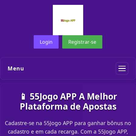
Login
Registrar-se
Menu
📱 55Jogo APP A Melhor
Plataforma de Apostas
Cadastre-se na 55Jogo APP para ganhar bônus no
cadastro e em cada recarga. Com a 55Jogo APP,