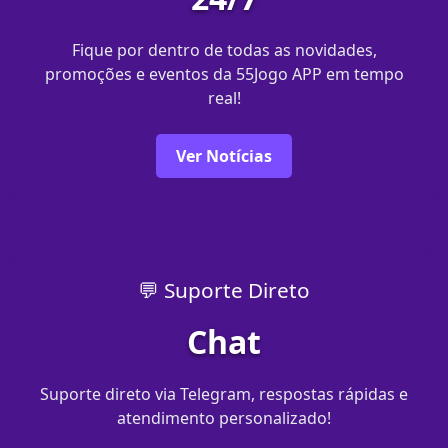
Fique por dentro de todas as novidades,
promoções e eventos da 55Jogo APP em tempo
real!
Ver Notícias
💬 Suporte Direto
Chat
Suporte direto via Telegram, respostas rápidas e
atendimento personalizado!